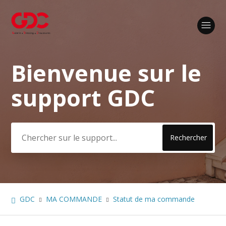
Bienvenue sur le
Recherche
support GDC
GDC
MA COMMANDE
Statut de ma commande