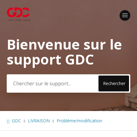
Bienvenue sur le
Recherche
support GDC
GDC
LIVRAISON
Problème/modification